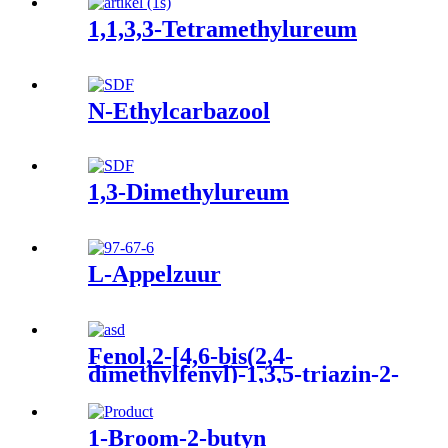
1,1,3,3-Tetramethylureum
N-Ethylcarbazool
1,3-Dimethylureum
L-Appelzuur
Fenol,2-[4,6-bis(2,4-
dimethylfenyl)-1,3,5-triazin-2-
yl]-5-methoxy
1-Broom-2-butyn