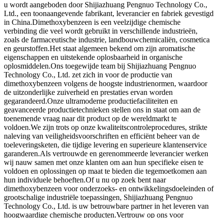
u wordt aangeboden door Shijiazhuang Pengnuo Technology Co.,
Ltd., een toonaangevende fabrikant, leverancier en fabriek gevestigd
in China.Dimethoxybenzeen is een veelzijdige chemische
verbinding die veel wordt gebruikt in verschillende industrieën,
zoals de farmaceutische industrie, landbouwchemicaliën, cosmetica
en geurstoffen.Het staat algemeen bekend om zijn aromatische
eigenschappen en uitstekende oplosbaarheid in organische
oplosmiddelen.Ons toegewijde team bij Shijiazhuang Pengnuo
Technology Co., Ltd. zet zich in voor de productie van
dimethoxybenzeen volgens de hoogste industrienormen, waardoor
de uitzonderlijke zuiverheid en prestaties ervan worden
gegarandeerd.Onze ultramoderne productiefaciliteiten en
geavanceerde productietechnieken stellen ons in staat om aan de
toenemende vraag naar dit product op de wereldmarkt te
voldoen.We zijn trots op onze kwaliteitscontroleprocedures, strikte
naleving van veiligheidsvoorschriften en efficiënt beheer van de
toeleveringsketen, die tijdige levering en superieure klantenservice
garanderen.Als vertrouwde en gerenommeerde leverancier werken
wij nauw samen met onze klanten om aan hun specifieke eisen te
voldoen en oplossingen op maat te bieden die tegemoetkomen aan
hun individuele behoeften.Of u nu op zoek bent naar
dimethoxybenzeen voor onderzoeks- en ontwikkelingsdoeleinden of
grootschalige industriële toepassingen, Shijiazhuang Pengnuo
Technology Co., Ltd. is uw betrouwbare partner in het leveren van
hoogwaardige chemische producten.Vertrouw op ons voor