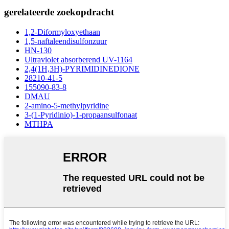
gerelateerde zoekopdracht
1,2-Diformyloxyethaan
1,5-naftaleendisulfonzuur
HN-130
Ultraviolet absorberend UV-1164
2,4(1H,3H)-PYRIMIDINEDIONE
28210-41-5
155090-83-8
DMAU
2-amino-5-methylpyridine
3-(1-Pyridinio)-1-propaansulfonaat
MTHPA