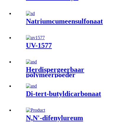
Natriumcumeensulfonaat
UV-1577
Herdispergeerbaar
polymeerpoeder
Di-tert-butyldicarbonaat
N,N'-difenylureum