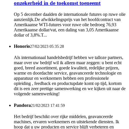
onzekerheid in de toekomst toeneemt
Op 5 december daalden de internationale futures op ruwe olie
aanzienlijk.De afwikkelingsprijs van het hoofdcontract van
Amerikaanse WTI-futures voor ruwe olie bedroeg 76,93
Amerikaanse dollar/vat, een daling van 3,05 Amerikaanse
dollar of 3,8%.T...
Honorio
27/02/2023 05:35:28
Als internationaal handelsbedrijf hebben we talloze partners,
maar over uw bedrijf wil ik alleen maar zeggen: u bent echt
goed, breed assortiment, goede kwaliteit, redelijke prijzen,
warme en doordachte service, geavanceerde technologie en
apparatuur en werknemers hebben een professionele
opleiding , feedback en productupdate komt op tijd, kortom
dit is een zeer prettige samenwerking en we kijken uit naar de
volgende samenwerking!
Pandora
21/02/2023 17:41:59
Het bedrijf beschikt over rijke middelen, geavanceerde
machines, ervaren werknemers en uitstekende diensten. Ik
hoop dat u uw producten en service blijft verbeteren en