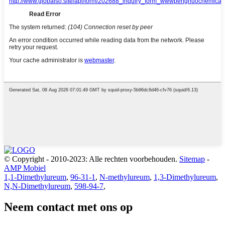
© Copyright - 2010-2023: Alle rechten voorbehouden.
Sitemap
-
AMP Mobiel
1,1-Dimethylureum
,
96-31-1
,
N-methylureum
,
1,3-Dimethylureum
,
N,N-Dimethylureum
,
598-94-7
,
Neem contact met ons op