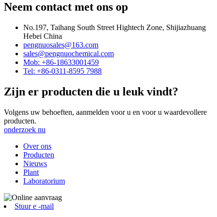
Neem contact met ons op
No.197, Taihang South Street Hightech Zone, Shijiazhuang
Hebei China
pengnuosales@163.com
sales@pengnuochemical.com
Mob: +86-18633001459
Tel: +86-0311-8595 7988
Zijn er producten die u leuk vindt?
Volgens uw behoeften, aanmelden voor u en voor u waardevollere
producten.
onderzoek nu
Over ons
Producten
Nieuws
Plant
Laboratorium
Stuur e -mail