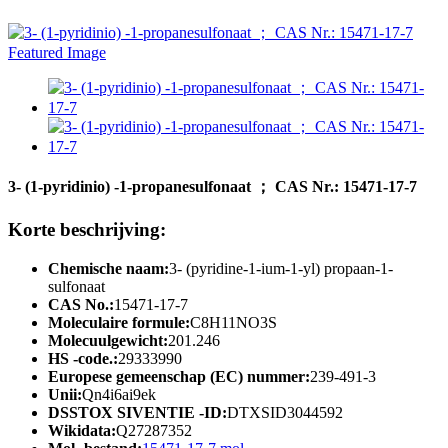
3- (1-pyridinio) -1-propanesulfonaat ； CAS Nr.: 15471-17-7
Korte beschrijving:
Chemische naam:
3- (pyridine-1-ium-1-yl) propaan-1-
sulfonaat
CAS No.:
15471-17-7
Moleculaire formule:
C8H11NO3S
Molecuulgewicht:
201.246
HS -code.:
29333990
Europese gemeenschap (EC) nummer:
239-491-3
Unii:
Qn4i6ai9ek
DSSTOX SIVENTIE -ID:
DTXSID3044592
Wikidata:
Q27287352