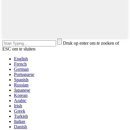
Druk op enter om te zoeken of
ESC om te sluiten
English
French
German
Portuguese
Spanish
Russian
Japanese
Korean
Arabic
Irish
Greek
Turkish
Italian
Danish