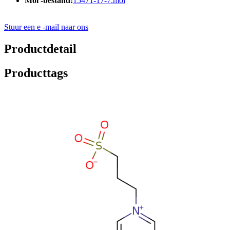
Mol -bestand:
15471-17-7.mol
Stuur een e -mail naar ons
Productdetail
Producttags