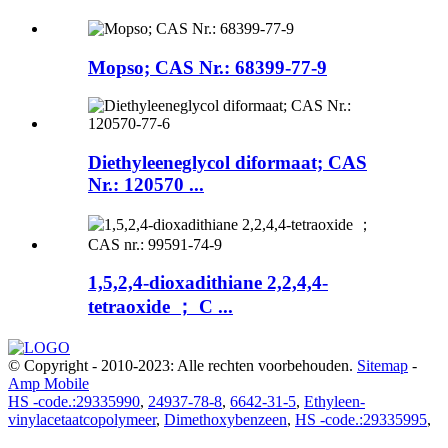
Mopso; CAS Nr.: 68399-77-9
Diethyleeneglycol diformaat; CAS
Nr.: 120570 ...
1,5,2,4-dioxadithiane 2,2,4,4-
tetraoxide ； C ...
© Copyright - 2010-2023: Alle rechten voorbehouden.
Sitemap
-
Amp Mobile
HS -code.:29335990
,
24937-78-8
,
6642-31-5
,
Ethyleen-
vinylacetaatcopolymeer
,
Dimethoxybenzeen
,
HS -code.:29335995
,