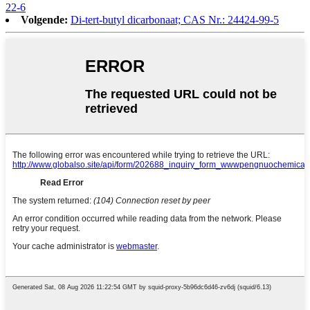
22-6
Volgende:
Di-tert-butyl dicarbonaat; CAS Nr.: 24424-99-5