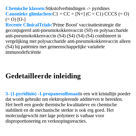
Chemische klassen:
Stikstofverbindingen -> pyridines
Canonieke glimlachen:
C1 = CC = [N+] (C = C1) CCCS (= O)
(= O) [O-]
Recente ClinicalTrials:
'Prime Boost' vaccinatiestrategie die
geconjugeerd anti-pneumokokkenvaccin (S0) en polysaccharide
anti-pneumokokkenvaccin (S4) (S4) (S4) (S4) combineert in
vergelijking met polysaccharide anti-pneumokokkenvaccin alleen
(S4) bij patiënten met gemeenschappelijke variabele
immunodeficiëntie
Gedetailleerde inleiding
3- (1-pyridinio) -1-propanesulfonaat
is een wit kristallijn poeder
dat wordt gebruikt om elektroplerende additieven te bereiden.
Het heeft een goede thermische kwalitatieve en chemische
stabiliteit en de mechanische sterkte is ook erg goed. Het
molecuulgewicht met lage polymeer is vatbaar voor
disproportionering en verknopingsreacties.